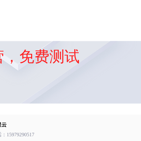
营，免费测试
星云
话：
15979290517